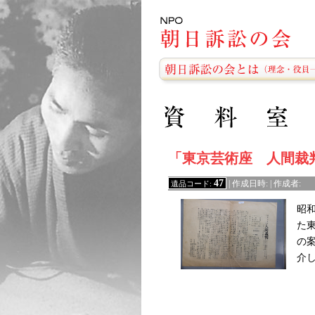
「東京芸術座 人間裁
47
遺品コード:
| 作成日時: | 作成者:
昭
た
の
介