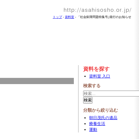
トップ
-
資料室
- 「社会保障問題特集号｣発行のお知らせ
資料を探す
資料室 入口
検索する
分類から絞り込む
朝日茂氏の遺品
療養生活
運動