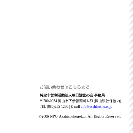
特定非営利活動法人朝日訴訟の会 事務局
〒700-0054 岡山市下伊福西町1-53 (岡山県社保協内)
TEL (086)255-1299 | E-mail
info@asahisosho.or.jp