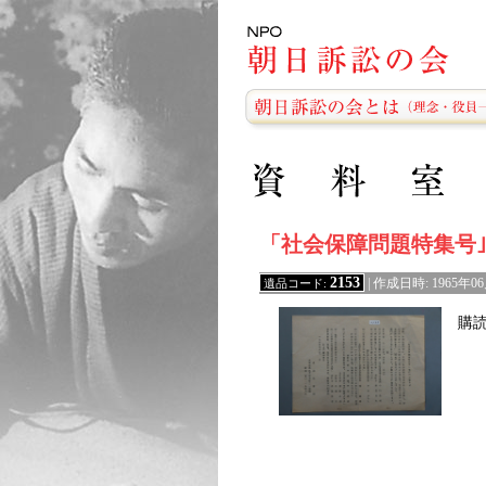
「社会保障問題特集号
2153
遺品コード:
| 作成日時: 1965年0
購