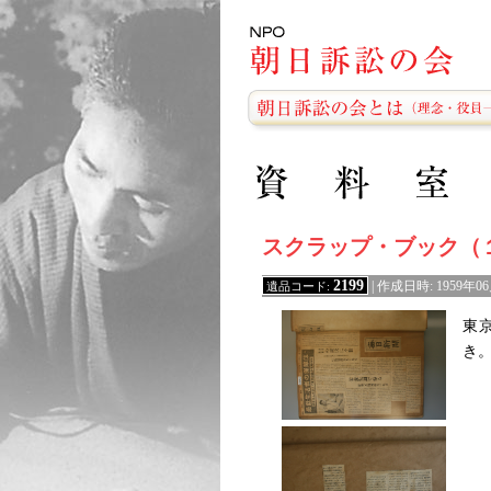
スクラップ・ブック（
2199
遺品コード:
| 作成日時: 1959年0
東
き