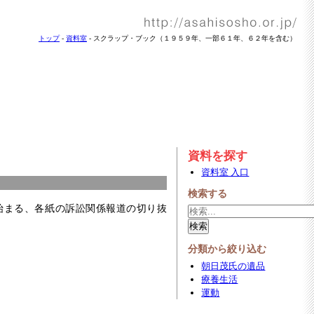
トップ
-
資料室
- スクラップ・ブック（１９５９年、一部６１年、６２年を含む）
資料を探す
資料室 入口
検索する
始まる、各紙の訴訟関係報道の切り抜
分類から絞り込む
朝日茂氏の遺品
療養生活
運動