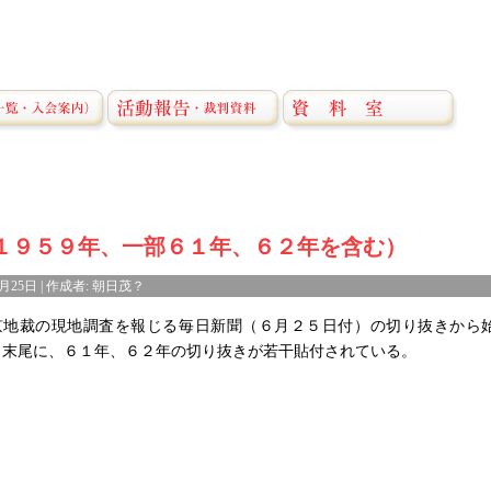
１９５９年、一部６１年、６２年を含む）
6月25日 | 作成者: 朝日茂？
京地裁の現地調査を報じる毎日新聞（６月２５日付）の切り抜きから
。末尾に、６１年、６２年の切り抜きが若干貼付されている。