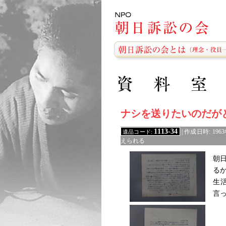
ナシを送りたいのだが
1113-34
遺品コード:
| 作成日時: 19
えられる
朝
る
生
言