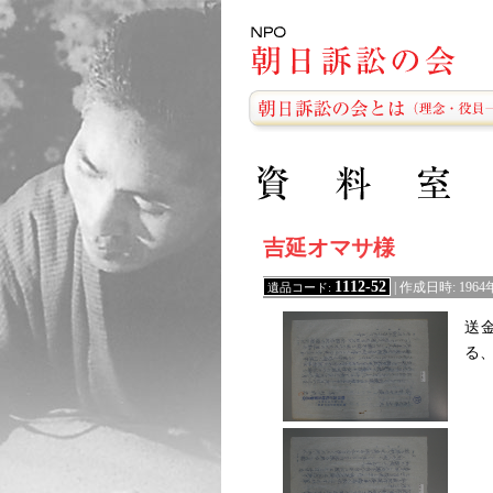
吉延オマサ様
1112-52
遺品コード:
| 作成日時: 19
送
る