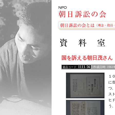
国を訴える朝日茂さん
1111-56
遺品コード:
| 作成日時: 19
１
に
つ
ス
ヒ
う