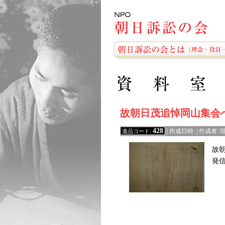
故朝日茂追悼岡山集会
428
遺品コード:
| 作成日時: | 作成
故
発