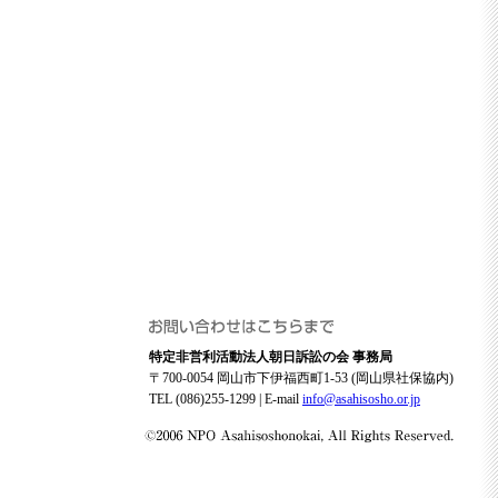
特定非営利活動法人朝日訴訟の会 事務局
〒700-0054 岡山市下伊福西町1-53 (岡山県社保協内)
TEL (086)255-1299 | E-mail
info@asahisosho.or.jp