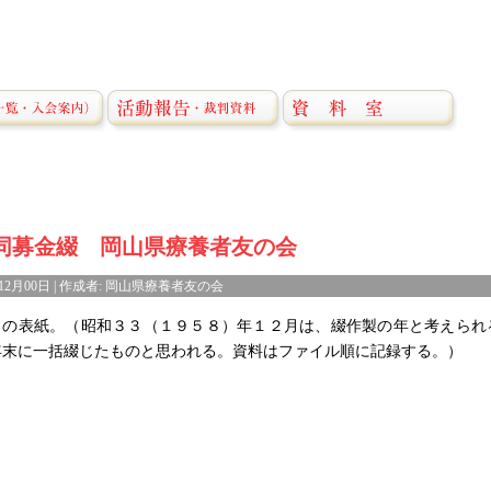
同募金綴 岡山県療養者友の会
8年12月00日 | 作成者: 岡山県療養者友の会
りの表紙。（昭和３３（１９５８）年１２月は、綴作製の年と考えられ
年末に一括綴じたものと思われる。資料はファイル順に記録する。）