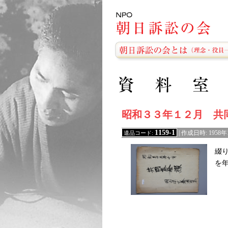
昭和３３年１２月 共
1159-1
遺品コード:
| 作成日時: 195
綴
を