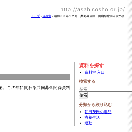
トップ
-
資料室
- 昭和３３年１２月 共同募金綴 岡山県療養者友の会
資料を探す
資料室 入口
検索する
る。この年に関わる共同募金関係資料
分類から絞り込む
朝日茂氏の遺品
療養生活
運動