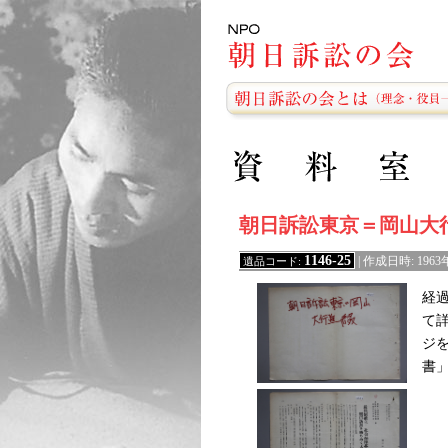
朝日訴訟東京＝岡山大
1146-25
遺品コード:
| 作成日時: 19
経
て
ジ
書