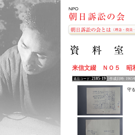
来信文綴 ＮＯ５ 昭
2185-19
遺品コード:
| 作成日時: 196
守