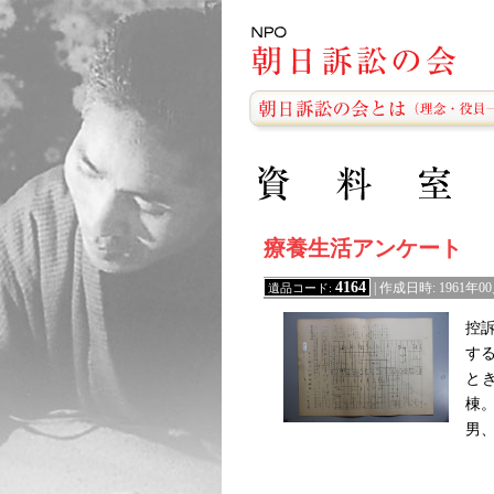
療養生活アンケート
4164
遺品コード:
| 作成日時: 1961
控
す
と
棟
男、