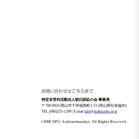
特定非営利活動法人朝日訴訟の会 事務局
〒700-0054 岡山市下伊福西町1-53 (岡山県社保協内)
TEL (086)255-1299 | E-mail
info@asahisosho.or.jp