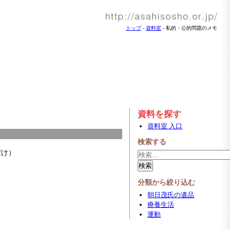
トップ
-
資料室
- 私的・公的問題のメモ
資料を探す
資料室 入口
検索する
だけ）
分類から絞り込む
朝日茂氏の遺品
療養生活
運動