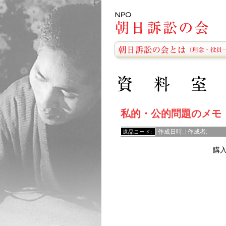
私的・公的問題のメモ
遺品コード:
| 作成日時: | 作成者:
購