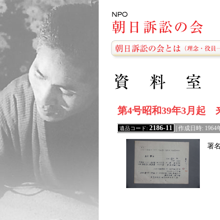
第4号昭和39年3月起
2186-11
遺品コード:
| 作成日時: 196
署