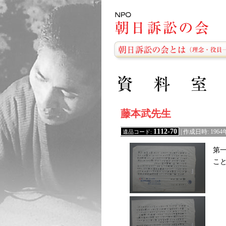
藤本武先生
1112-70
遺品コード:
| 作成日時: 196
第
こ