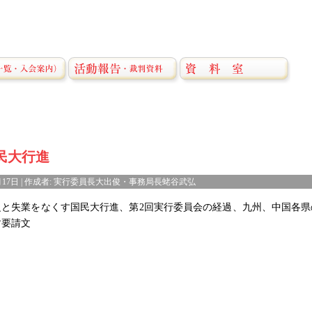
民大行進
01月17日 | 作成者: 実行委員長大出俊・事務局長蛯谷武弘
乏と失業をなくす国民大行進、第2回実行委員会の経過、九州、中国各
す要請文