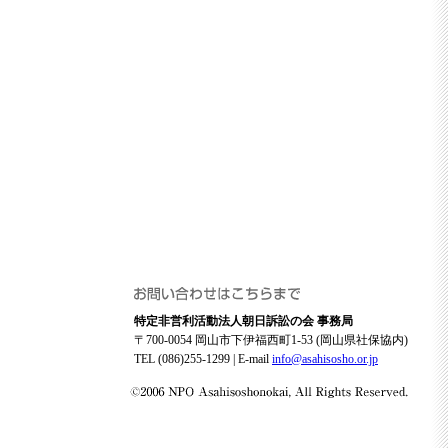
特定非営利活動法人朝日訴訟の会 事務局
〒700-0054 岡山市下伊福西町1-53 (岡山県社保協内)
TEL (086)255-1299 | E-mail
info@asahisosho.or.jp