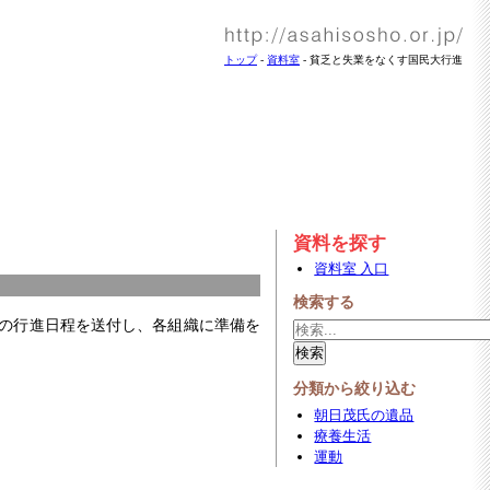
トップ
-
資料室
- 貧乏と失業をなくす国民大行進
資料を探す
資料室 入口
検索する
県の行進日程を送付し、各組織に準備を
分類から絞り込む
朝日茂氏の遺品
療養生活
運動