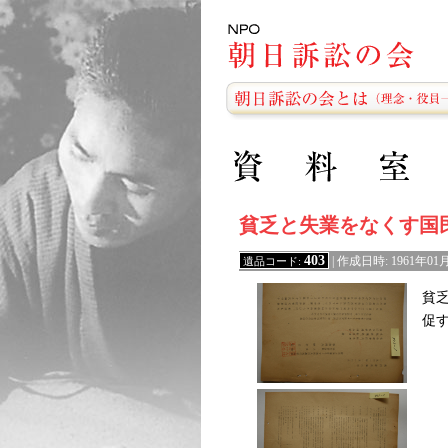
貧乏と失業をなくす国
403
遺品コード:
| 作成日時: 1961年
貧
促