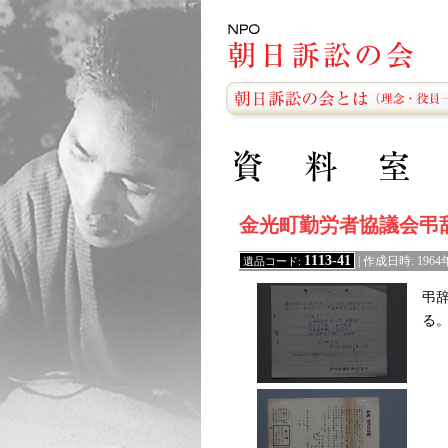
金光町勤労者協議会弔
1113-41
遺品コード:
| 作成日時: 196
弔
る