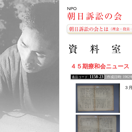
４５期療和会ニュース
1158-23
遺品コード:
| 作成日時: 1962
３