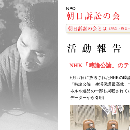
NHK「時論公論」の
6月27日に放送されたNHKの
「時論公論 生活保護最高裁」
ネルや遺品の一部も掲載されて
データーから引用)