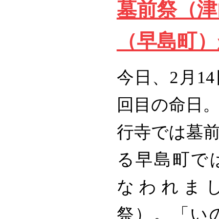
墓前祭（津
（早島町）
今日、2月1
回目の命日
行寺では墓
る早島町で
なわれま
祭）。「い