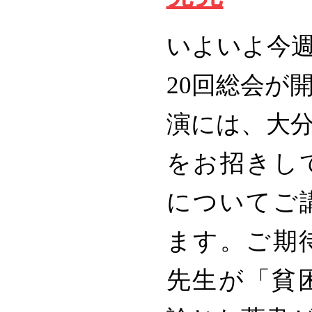
いよいよ今週
20回総会が
演には、大
をお招きし
についてご
ます。ご期
先生が「貧