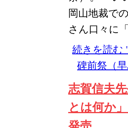
岡山地裁で
さん口々に「朝
続きを読む 
碑前祭（早
志賀信夫先
とは何か」
発売